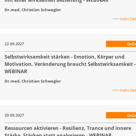
mit einer wirksamen Beziehung - WEBINAR
Dr.med. Christian Schwegler
>>> mehr Det
22.09.2027
Onli
Selbstwirksamkeit stärken - Emotion, Körper und
Motivation. Veränderung braucht Selbstwirksamkeit -
WEBINAR
Dr.med. Christian Schwegler
>>> mehr Det
29.09.2027
Onli
Ressourcen aktivieren - Resilienz, Trance und innere
Stärke. Stärken statt analysieren - WEBINAR