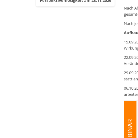
Perspektivenlosigkeit am 28.11.2026
Nach Ab
gesamte
Nach je
Aufba
15.09.2
Wirkung
22.09.2
Verände
29.09.2
statt a
06.10.2
arbeite
WEBINAR