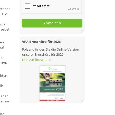
t:innen
. Die
Anmelden
erden.
selbst
VPA Broschüre für 2026
den
auf
Folgend finden Sie die Online-Version
0
unserer Broschüre für 2026.
it
Link zur Broschüre
ösen?“
chten
lle
n
zu den
den im
den.