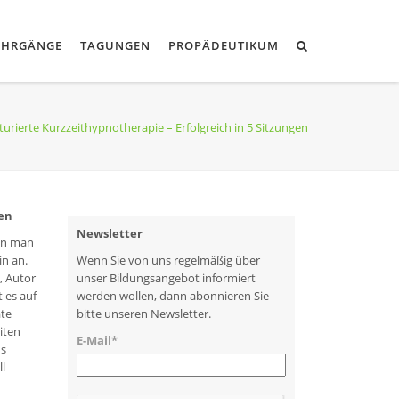
EHRGÄNGE
TAGUNGEN
PROPÄDEUTIKUM
turierte Kurzzeithypnotherapie – Erfolgreich in 5 Sitzungen
gen
Newsletter
enn man
in an.
Wenn Sie von uns regelmäßig über
, Autor
unser Bildungsangebot informiert
 es auf
werden wollen, dann abonnieren Sie
ate
bitte unseren Newsletter.
iten
E-Mail*
us
l