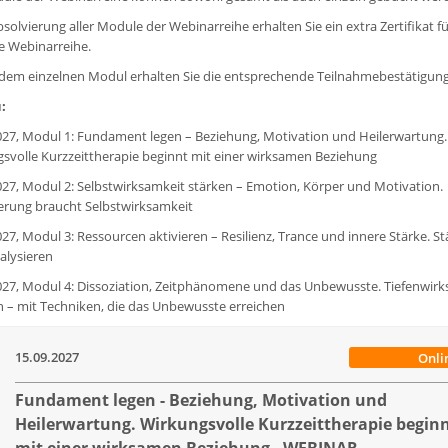
solvierung aller Module der Webinarreihe erhalten Sie ein extra Zertifikat fü
 Webinarreihe.
dem einzelnen Modul erhalten Sie die entsprechende Teilnahmebestätigung
u:
027, Modul 1: Fundament legen – Beziehung, Motivation und Heilerwartung.
svolle Kurzzeittherapie beginnt mit einer wirksamen Beziehung
027, Modul 2: Selbstwirksamkeit stärken – Emotion, Körper und Motivation.
rung braucht Selbstwirksamkeit
027, Modul 3: Ressourcen aktivieren – Resilienz, Trance und innere Stärke. S
nalysieren
027, Modul 4: Dissoziation, Zeitphänomene und das Unbewusste. Tiefenwir
n – mit Techniken, die das Unbewusste erreichen
15.09.2027
Onli
Fundament legen - Beziehung, Motivation und
Heilerwartung. Wirkungsvolle Kurzzeittherapie begin