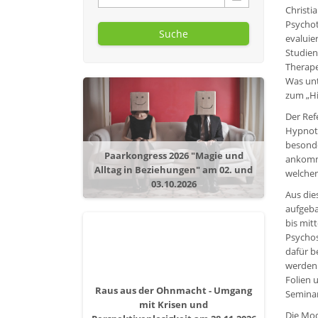
Christi
Psychot
Suche
evaluie
Studienl
Therape
Was unt
zum „Hi
Der Ref
Hypnoth
besonde
Paarkongress 2026 "Magie und
ankommt
Alltag in Beziehungen" am 02. und
welchen
03.10.2026
Aus die
aufgeba
bis mit
Psychos
dafür b
werden 
Folien 
Raus aus der Ohnmacht - Umgang
Seminar
mit Krisen und
Die Mod