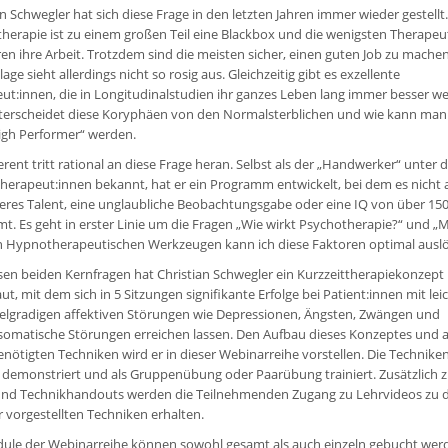
an Schwegler hat sich diese Frage in den letzten Jahren immer wieder gestellt.
herapie ist zu einem großen Teil eine Blackbox und die wenigsten Therapeu
ren ihre Arbeit. Trotzdem sind die meisten sicher, einen guten Job zu machen
age sieht allerdings nicht so rosig aus. Gleichzeitig gibt es exzellente
ut:innen, die in Longitudinalstudien ihr ganzes Leben lang immer besser w
erscheidet diese Koryphäen von den Normalsterblichen und wie kann man 
gh Performer“ werden.
erent tritt rational an diese Frage heran. Selbst als der „Handwerker“ unter 
erapeut:innen bekannt, hat er ein Programm entwickelt, bei dem es nicht 
res Talent, eine unglaubliche Beobachtungsgabe oder eine IQ von über 15
. Es geht in erster Linie um die Fragen „Wie wirkt Psychotherapie?“ und „M
 Hypnotherapeutischen Werkzeugen kann ich diese Faktoren optimal ausl
sen beiden Kernfragen hat Christian Schwegler ein Kurzzeittherapiekonzept
ut, mit dem sich in 5 Sitzungen signifikante Erfolge bei Patient:innen mit lei
telgradigen affektiven Störungen wie Depressionen, Ängsten, Zwängen und
omatische Störungen erreichen lassen. Den Aufbau dieses Konzeptes und a
enötigten Techniken wird er in dieser Webinarreihe vorstellen. Die Technike
demonstriert und als Gruppenübung oder Paarübung trainiert. Zusätzlich 
und Technikhandouts werden die Teilnehmenden Zugang zu Lehrvideos zu 
 vorgestellten Techniken erhalten.
ule der Webinarreihe können sowohl gesamt als auch einzeln gebucht wer