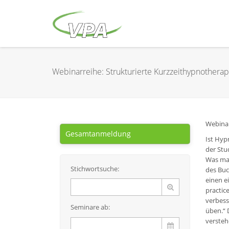
Webinarreihe: Strukturierte Kurzzeithypnotherapi
Webinar
Gesamtanmeldung
Ist Hyp
der Stu
Was mac
Stichwortsuche:
des Buc
einen e
practic
verbess
Seminare ab:
üben.“ 
versteh