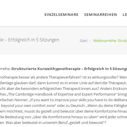
EINZELSEMINARE
SEMINARREIHEN
L
e – Erfolgreich in 5 Sitzungen
Start
Webinarreihe: Struk
reihe:
Strukturierte Kurzzeithypnotherapie – Erfolgreich in 5 Sitzun
notherapie besser als andere Therapieverfahren? Ist es wirkungsvoller? W
dienlage glauben darf, dann kommt es in erster Linie auf den/die Therapeut:
ht aber die besonders erfolgreichen Therapeut:innen aus? Anders Erickson
hes „The Cambridge Handbook of Expertise and Expert Performance“ bringt
infachen Nenner: „If you want to improve your skills you have to do deliber
e beyond your own comfort zone“ oder zu Deutsch: „Wenn du deine Fähigke
ern möchtest, musst du gezielt und bewusst über deine Komfortzone hina
Die Bedeutung von „über die Komfortzone hinaus zu üben“ wird jeder schnel
en. Was aber bedeutet in unserem Beruf „gezielt und bewusst“?