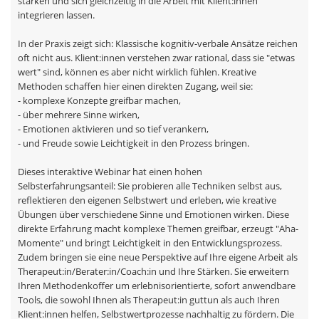
stärken und sich gleichzeitig in die Arbeit mit Klient:innen
integrieren lassen.
In der Praxis zeigt sich: Klassische kognitiv-verbale Ansätze reichen
oft nicht aus. Klient:innen verstehen zwar rational, dass sie "etwas
wert" sind, können es aber nicht wirklich fühlen. Kreative
Methoden schaffen hier einen direkten Zugang, weil sie:
- komplexe Konzepte greifbar machen,
- über mehrere Sinne wirken,
- Emotionen aktivieren und so tief verankern,
- und Freude sowie Leichtigkeit in den Prozess bringen.
Dieses interaktive Webinar hat einen hohen
Selbsterfahrungsanteil: Sie probieren alle Techniken selbst aus,
reflektieren den eigenen Selbstwert und erleben, wie kreative
Übungen über verschiedene Sinne und Emotionen wirken. Diese
direkte Erfahrung macht komplexe Themen greifbar, erzeugt "Aha-
Momente" und bringt Leichtigkeit in den Entwicklungsprozess.
Zudem bringen sie eine neue Perspektive auf Ihre eigene Arbeit als
Therapeut:in/Berater:in/Coach:in und Ihre Stärken. Sie erweitern
Ihren Methodenkoffer um erlebnisorientierte, sofort anwendbare
Tools, die sowohl Ihnen als Therapeut:in guttun als auch Ihren
Klient:innen helfen, Selbstwertprozesse nachhaltig zu fördern. Die