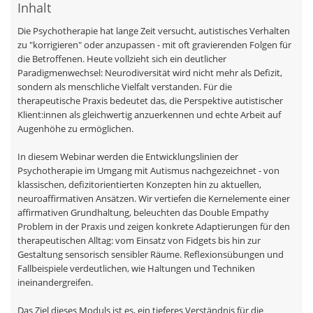
Inhalt
Die Psychotherapie hat lange Zeit versucht, autistisches Verhalten
zu "korrigieren" oder anzupassen - mit oft gravierenden Folgen für
die Betroffenen. Heute vollzieht sich ein deutlicher
Paradigmenwechsel: Neurodiversität wird nicht mehr als Defizit,
sondern als menschliche Vielfalt verstanden. Für die
therapeutische Praxis bedeutet das, die Perspektive autistischer
Klient:innen als gleichwertig anzuerkennen und echte Arbeit auf
Augenhöhe zu ermöglichen.
In diesem Webinar werden die Entwicklungslinien der
Psychotherapie im Umgang mit Autismus nachgezeichnet - von
klassischen, defizitorientierten Konzepten hin zu aktuellen,
neuroaffirmativen Ansätzen. Wir vertiefen die Kernelemente einer
affirmativen Grundhaltung, beleuchten das Double Empathy
Problem in der Praxis und zeigen konkrete Adaptierungen für den
therapeutischen Alltag: vom Einsatz von Fidgets bis hin zur
Gestaltung sensorisch sensibler Räume. Reflexionsübungen und
Fallbeispiele verdeutlichen, wie Haltungen und Techniken
ineinandergreifen.
Das Ziel dieses Moduls ist es, ein tieferes Verständnis für die