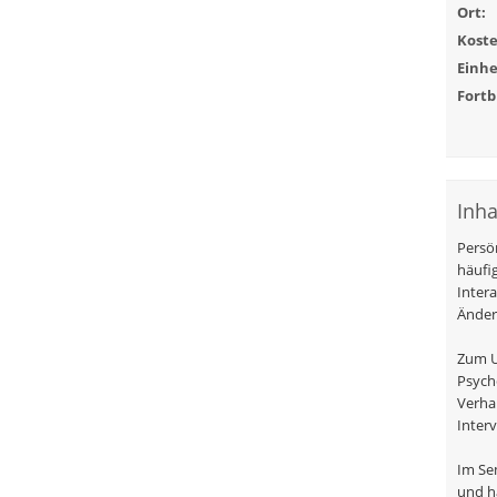
Ort:
Koste
Einhe
Fortb
Inha
Persö
häufi
Inter
Änder
Zum U
Psych
Verha
Inter
Im Se
und h