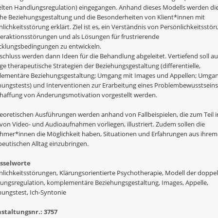
lten Handlungsregulation) eingegangen. Anhand dieses Modells werden di
che Beziehungsgestaltung und die Besonderheiten von Klient*innen mit
lichkeitsstörung erklärt. Ziel ist es, ein Verständnis von Persönlichkeitsstö
nteraktionsstörungen und als Lösungen für frustrierende
cklungsbedingungen zu entwickeln.
schluss werden dann Ideen für die Behandlung abgeleitet. Vertiefend soll au
ge therapeutische Strategien der Beziehungsgestaltung (differentielle,
ementäre Beziehungsgestaltung; Umgang mit Images und Appellen; Umgan
hungstests) und Interventionen zur Erarbeitung eines Problembewusstsein
chaffung von Änderungsmotivation vorgestellt werden.
heoretischen Ausführungen werden anhand von Fallbeispielen, die zum Teil i
von Video- und Audioaufnahmen vorliegen, illustriert. Zudem sollen die
ehmer*innen die Möglichkeit haben, Situationen und Erfahrungen aus ihrem
peutischen Alltag einzubringen.
sselworte
nlichkeitsstörungen, Klärungsorientierte Psychotherapie, Modell der doppe
ungsregulation, komplementäre Beziehungsgestaltung, Images, Appelle,
hungstest, Ich-Syntonie
staltungsnr.: 3757