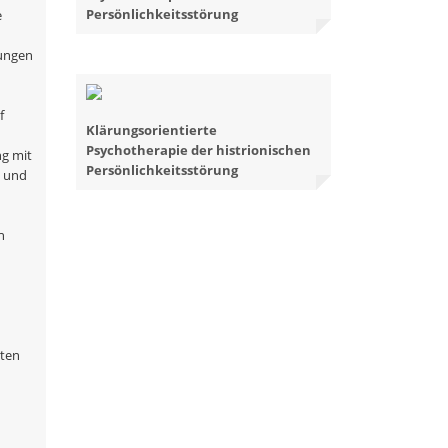
Persönlichkeitsstörung
e
rungen
f
Klärungsorientierte
Psychotherapie der histrionischen
g mit
Persönlichkeitsstörung
s und
n
lten