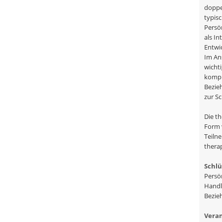
doppe
typis
Persön
als I
Entwi
Im An
wichti
kompl
Bezie
zur S
Die t
Form 
Teiln
thera
Schlü
Persö
Handl
Bezie
Veran