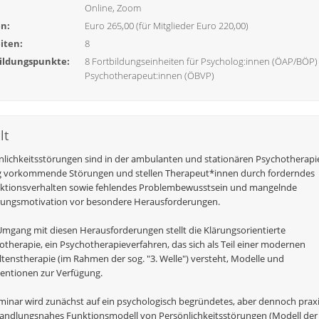
Online, Zoom
n:
Euro 265,00 (für Mitglieder Euro 220,00)
iten:
8
ildungspunkte:
8 Fortbildungseinheiten für Psycholog:innen (ÖAP/BÖP
Psychotherapeut:innen (ÖBVP)
lt
nlichkeitsstörungen sind in der ambulanten und stationären Psychotherapi
g vorkommende Störungen und stellen Therapeut*innen durch forderndes
aktionsverhalten sowie fehlendes Problembewusstsein und mangelnde
ungsmotivation vor besondere Herausforderungen.
mgang mit diesen Herausforderungen stellt die Klärungsorientierte
otherapie, ein Psychotherapieverfahren, das sich als Teil einer modernen
ltenstherapie (im Rahmen der sog. "3. Welle") versteht, Modelle und
ventionen zur Verfügung.
minar wird zunächst auf ein psychologisch begründetes, aber dennoch praxi
andlungsnahes Funktionsmodell von Persönlichkeitsstörungen (Modell der