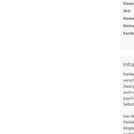
Daue
Ort:
Koste
Einhe
Fortb
Inha
Perfe
versch
Zwang
auch 
psych
Selbs
Das W
Perfe
Mögli