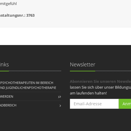
tmitgefühl
staltungsnr.: 3763
inks
Newsletter
Abonnieren Sie unseren Newsle
R PSYCHOTHERAPEUTEN IM BEREICH
lassen Sie sich über unser Bildung
UND JUGENDLICHENPSYCHOTHERAPIE
am laufenden halten!
 WERDEN
Anm
DBEREICH