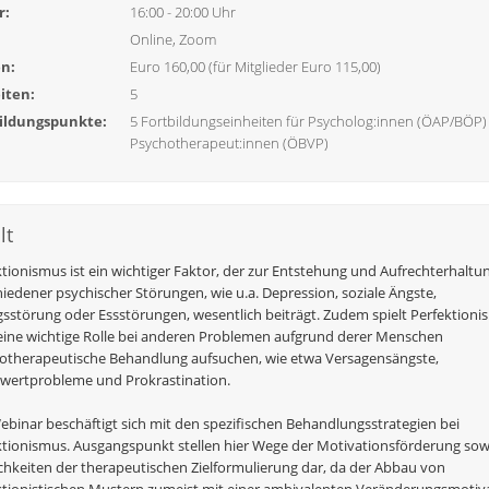
r:
16:00 - 20:00 Uhr
Online, Zoom
n:
Euro 160,00 (für Mitglieder Euro 115,00)
iten:
5
ildungspunkte:
5 Fortbildungseinheiten für Psycholog:innen (ÖAP/BÖP
Psychotherapeut:innen (ÖBVP)
lt
ktionismus ist ein wichtiger Faktor, der zur Entstehung und Aufrechterhaltu
iedener psychischer Störungen, wie u.a. Depression, soziale Ängste,
sstörung oder Essstörungen, wesentlich beiträgt. Zudem spielt Perfektion
eine wichtige Rolle bei anderen Problemen aufgrund derer Menschen
otherapeutische Behandlung aufsuchen, wie etwa Versagensängste,
twertprobleme und Prokrastination.
ebinar beschäftigt sich mit den spezifischen Behandlungsstrategien bei
ktionismus. Ausgangspunkt stellen hier Wege der Motivationsförderung sow
chkeiten der therapeutischen Zielformulierung dar, da der Abbau von