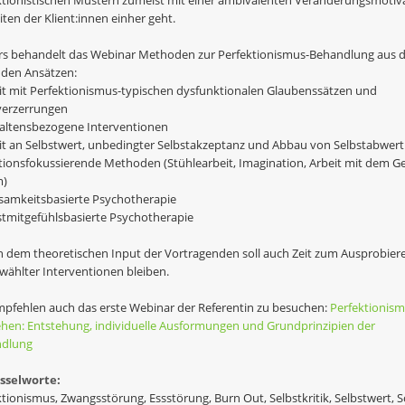
ktionistischen Mustern zumeist mit einer ambivalenten Veränderungsmotiv
iten der Klient:innen einher geht.
rs behandelt das Webinar Methoden zur Perfektionismus-Behandlung aus 
nden Ansätzen:
eit mit Perfektionismus-typischen dysfunktionalen Glaubenssätzen und
erzerrungen
haltensbezogene Interventionen
eit an Selbstwert, unbedingter Selbstakzeptanz und Abbau von Selbstabwer
tionsfokussierende Methoden (Stühlearbeit, Imagination, Arbeit mit dem G
m)
tsamkeitsbasierte Psychotherapie
bstmitgefühlsbasierte Psychotherapie
 dem theoretischen Input der Vortragenden soll auch Zeit zum Ausprobier
wählter Interventionen bleiben.
mpfehlen auch das erste Webinar der Referentin zu besuchen:
Perfektionis
ehen: Entstehung, individuelle Ausformungen und Grundprinzipien der
dlung
sselworte:
ktionismus, Zwangsstörung, Essstörung, Burn Out, Selbstkritik, Selbstwert, 