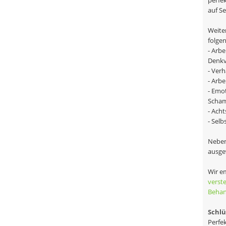
perfe
auf Se
Weite
folge
- Arb
Denkv
- Ver
- Arb
- Emo
Scha
- Ach
- Sel
Neben
ausge
Wir e
verst
Behan
Schlü
Perfe