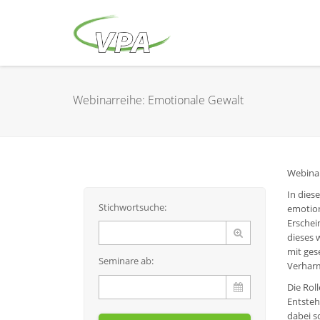
Webinarreihe: Emotionale Gewalt
Webina
In dies
Stichwortsuche:
emotion
Erschei
dieses 
mit ges
Seminare ab:
Verharm
Die Rol
Entsteh
dabei s