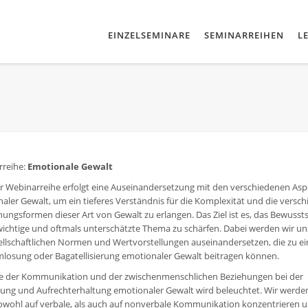
EINZELSEMINARE
SEMINARREIHEN
L
rreihe:
Emotionale Gewalt
er Webinarreihe erfolgt eine Auseinandersetzung mit den verschiedenen As
aler Gewalt, um ein tieferes Verständnis für die Komplexität und die versc
nungsformen dieser Art von Gewalt zu erlangen. Das Ziel ist es, das Bewussts
wichtige und oftmals unterschätzte Thema zu schärfen. Dabei werden wir un
ellschaftlichen Normen und Wertvorstellungen auseinandersetzen, die zu ei
losung oder Bagatellisierung emotionaler Gewalt beitragen können.
le der Kommunikation und der zwischenmenschlichen Beziehungen bei der
ung und Aufrechterhaltung emotionaler Gewalt wird beleuchtet. Wir werde
owohl auf verbale, als auch auf nonverbale Kommunikation konzentrieren u