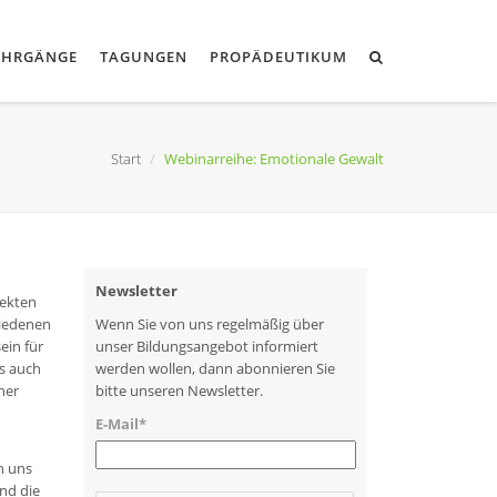
EHRGÄNGE
TAGUNGEN
PROPÄDEUTIKUM
Start
Webinarreihe: Emotionale Gewalt
Newsletter
pekten
hiedenen
Wenn Sie von uns regelmäßig über
ein für
unser Bildungsangebot informiert
s auch
werden wollen, dann abonnieren Sie
ner
bitte unseren Newsletter.
E-Mail*
n uns
nd die