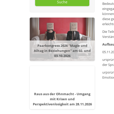
Suche
Bedeutu
eingega
können.
diese g
erleicht
Die Tei
Verstän
Aufbau
Paarkongress 2026 "Magie und
Alltag in Beziehungen" am 02. und
05.11.2
03.10.2026
ursprün
der Spr
urpsrün
Emotion
Raus aus der Ohnmacht - Umgang
mit Krisen und
Perspektivenlosigkeit am 28.11.2026