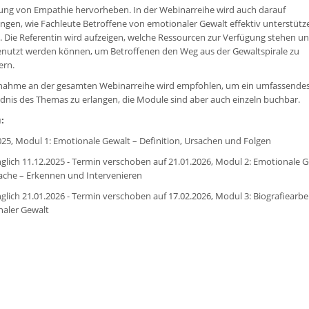
ng von Empathie hervorheben. In der Webinarreihe wird auch darauf
ngen, wie Fachleute Betroffene von emotionaler Gewalt effektiv unterstütz
 Die Referentin wird aufzeigen, welche Ressourcen zur Verfügung stehen u
enutzt werden können, um Betroffenen den Weg aus der Gewaltspirale zu
ern.
lnahme an der gesamten Webinarreihe wird empfohlen, um ein umfassende
dnis des Themas zu erlangen, die Module sind aber auch einzeln buchbar.
:
025, Modul 1: Emotionale Gewalt – Definition, Ursachen und Folgen
glich 11.12.2025 - Termin verschoben auf 21.01.2026, Modul 2: Emotionale G
ache – Erkennen und Intervenieren
glich 21.01.2026 - Termin verschoben auf
17.02.2026
, Modul 3: Biografiearbei
aler Gewalt